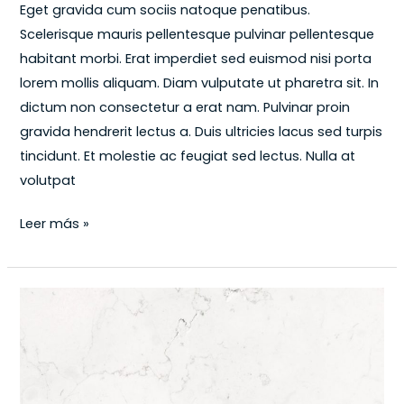
Eget gravida cum sociis natoque penatibus.
Scelerisque mauris pellentesque pulvinar pellentesque
habitant morbi. Erat imperdiet sed euismod nisi porta
lorem mollis aliquam. Diam vulputate ut pharetra sit. In
dictum non consectetur a erat nam. Pulvinar proin
gravida hendrerit lectus a. Duis ultricies lacus sed turpis
tincidunt. Et molestie ac feugiat sed lectus. Nulla at
volutpat
Leer más »
The
best
marketing
doesn\’t
feel