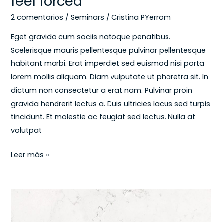
feel forced
2 comentarios
/
Seminars
/
Cristina PYerrom
Eget gravida cum sociis natoque penatibus.
Scelerisque mauris pellentesque pulvinar pellentesque
habitant morbi. Erat imperdiet sed euismod nisi porta
lorem mollis aliquam. Diam vulputate ut pharetra sit. In
dictum non consectetur a erat nam. Pulvinar proin
gravida hendrerit lectus a. Duis ultricies lacus sed turpis
tincidunt. Et molestie ac feugiat sed lectus. Nulla at
volutpat
Leer más »
The
best
marketing