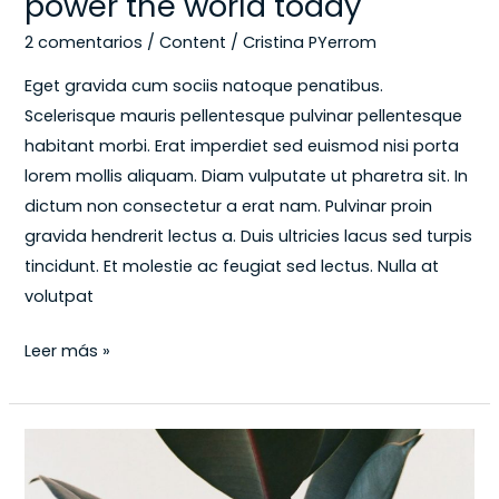
power the world today
2 comentarios
/
Content
/
Cristina PYerrom
Eget gravida cum sociis natoque penatibus.
Scelerisque mauris pellentesque pulvinar pellentesque
habitant morbi. Erat imperdiet sed euismod nisi porta
lorem mollis aliquam. Diam vulputate ut pharetra sit. In
dictum non consectetur a erat nam. Pulvinar proin
gravida hendrerit lectus a. Duis ultricies lacus sed turpis
tincidunt. Et molestie ac feugiat sed lectus. Nulla at
volutpat
Leer más »
Apps
that