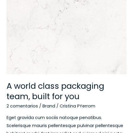
A
world
class
packaging
team,
built
for
you
A world class packaging
team, built for you
2 comentarios
/
Brand
/
Cristina PYerrom
Eget gravida cum sociis natoque penatibus.
Scelerisque mauris pellentesque pulvinar pellentesque