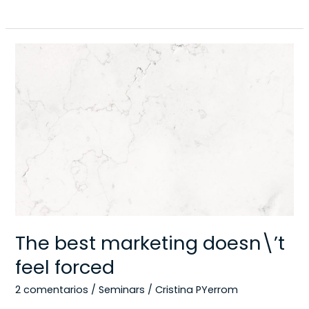
The
best
marketing
doesn\’t
feel
forced
The best marketing doesn\’t
feel forced
2 comentarios
/
Seminars
/
Cristina PYerrom