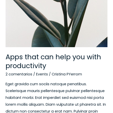
can
help
you
with
productivity
Apps that can help you with
productivity
2 comentarios
/
Events
/
Cristina PYerrom
Eget gravida cum sociis natoque penatibus.
Scelerisque mauris pellentesque pulvinar pellentesque
habitant morbi. Erat imperdiet sed euismod nisi porta
lorem mollis aliquam. Diam vulputate ut pharetra sit. In
dictum non consectetur a erat nam. Pulvinar proin