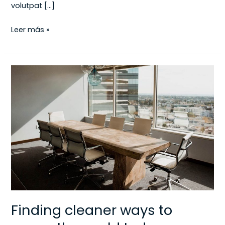
volutpat […]
Leer más »
Finding
cleaner
ways
to
power
the
world
today
Finding cleaner ways to