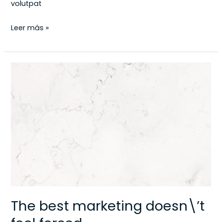
volutpat
Leer más »
The
best
marketing
doesn\’t
feel
forced
The best marketing doesn\’t