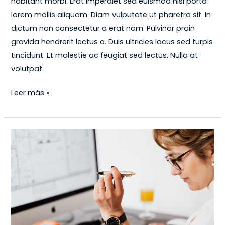
habitant morbi. Erat imperdiet sed euismod nisi porta
lorem mollis aliquam. Diam vulputate ut pharetra sit. In
dictum non consectetur a erat nam. Pulvinar proin
gravida hendrerit lectus a. Duis ultricies lacus sed turpis
tincidunt. Et molestie ac feugiat sed lectus. Nulla at
volutpat
Leer más »
Process
of
creating
a
strong,
positive
perception