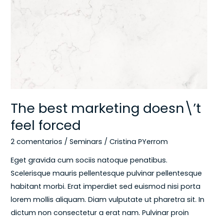
doesn\’t
feel
forced
The best marketing doesn\’t
feel forced
2 comentarios
/
Seminars
/
Cristina PYerrom
Eget gravida cum sociis natoque penatibus.
Scelerisque mauris pellentesque pulvinar pellentesque
habitant morbi. Erat imperdiet sed euismod nisi porta
lorem mollis aliquam. Diam vulputate ut pharetra sit. In
dictum non consectetur a erat nam. Pulvinar proin