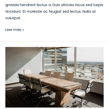
gravida hendrerit lectus a. Duis ultricies lacus sed turpis
tincidunt. Et molestie ac feugiat sed lectus. Nulla at
volutpat
Leer más »
The
new
minimalist
office
space
in
Montreal