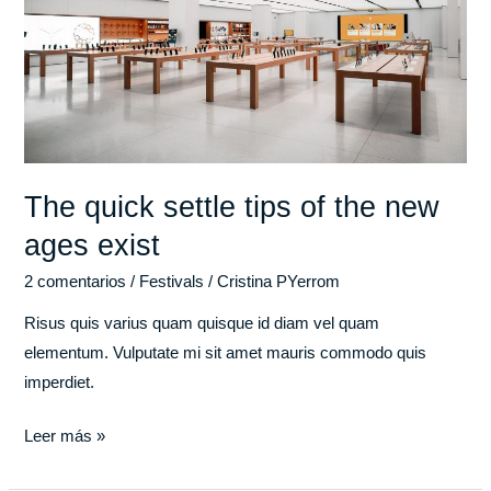
of
the
new
ages
exist
The quick settle tips of the new
ages exist
2 comentarios
/
Festivals
/
Cristina PYerrom
Risus quis varius quam quisque id diam vel quam
elementum. Vulputate mi sit amet mauris commodo quis
imperdiet.
Leer más »