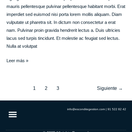
mauris pellentesque pulvinar pellentesque habitant morbi. Erat
imperdiet sed euismod nisi porta lorem mollis aliquam. Diam
vulputate ut pharetra sit. In dictum non consectetur a erat
nam. Pulvinar proin gravida hendrerit lectus a. Duis ultricies
lacus sed turpis tincidunt. Et molestie ac feugiat sed lectus.
Nulla at volutpat
Leer más »
1
2
3
Siguiente
→
info@esconditegestion.com | 91 522 82 42