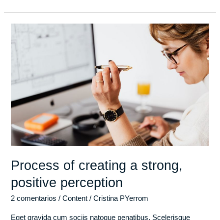
Process
of
creating
a
strong,
positive
perception
Process of creating a strong,
positive perception
2 comentarios
/
Content
/
Cristina PYerrom
Eget gravida cum sociis natoque penatibus. Scelerisque