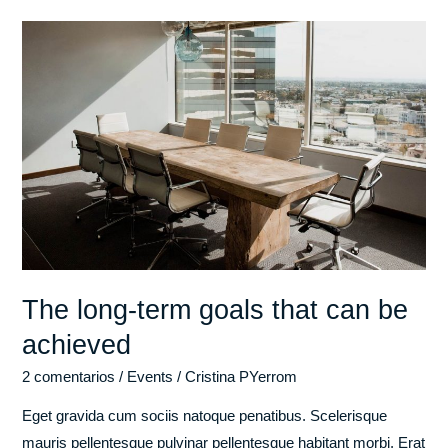
The
long-
term
goals
that
can
be
achieved
The long-term goals that can be
achieved
2 comentarios
/
Events
/
Cristina PYerrom
Eget gravida cum sociis natoque penatibus. Scelerisque
mauris pellentesque pulvinar pellentesque habitant morbi. Erat