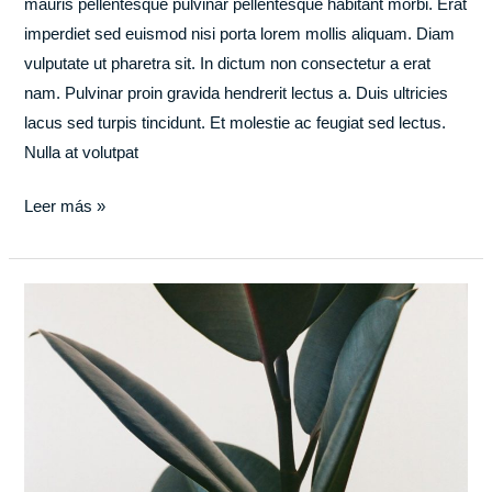
mauris pellentesque pulvinar pellentesque habitant morbi. Erat
imperdiet sed euismod nisi porta lorem mollis aliquam. Diam
vulputate ut pharetra sit. In dictum non consectetur a erat
nam. Pulvinar proin gravida hendrerit lectus a. Duis ultricies
lacus sed turpis tincidunt. Et molestie ac feugiat sed lectus.
Nulla at volutpat
Leer más »
Apps
that
can
help
you
with
productivity