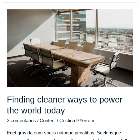
Finding
cleaner
ways
to
power
the
world
today
Finding cleaner ways to power
the world today
2 comentarios
/
Content
/
Cristina PYerrom
Eget gravida cum sociis natoque penatibus. Scelerisque