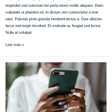
imperdiet sed euismod nisi porta lorem mollis aliquam. Diam
vulputate ut pharetra sit. In dictum non consectetur a erat
nam. Pulvinar proin gravida hendrerit lectus a. Duis ultricies
lacus sed turpis tincidunt. Et molestie ac feugiat sed lectus.
Nulla at volutpat
Leer más »
Tips
on
brand
positioning
&
startup