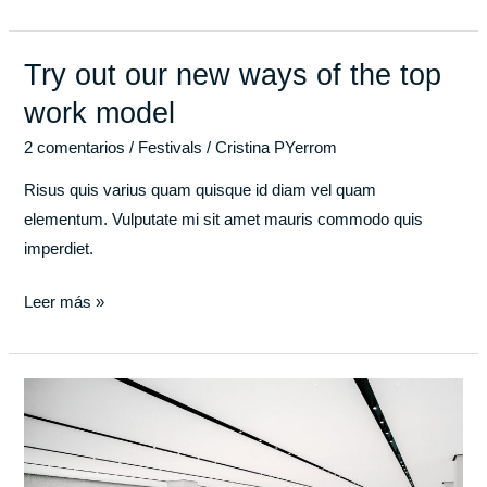
Try out our new ways of the top
Try
out
work model
our
2 comentarios
/
Festivals
/
Cristina PYerrom
new
ways
Risus quis varius quam quisque id diam vel quam
of
elementum. Vulputate mi sit amet mauris commodo quis
the
imperdiet.
top
Leer más »
work
model
The
quick
settle
tips