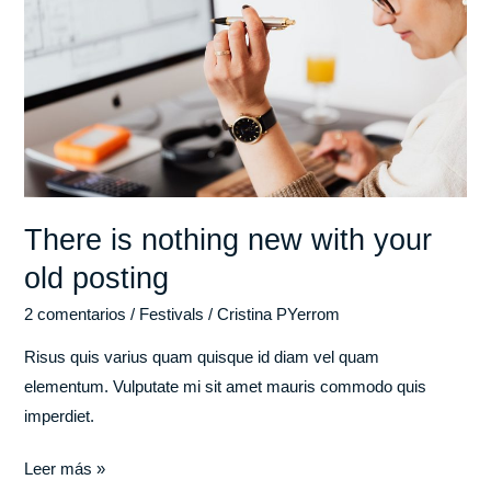
new
with
your
old
posting
There is nothing new with your
old posting
2 comentarios
/
Festivals
/
Cristina PYerrom
Risus quis varius quam quisque id diam vel quam
elementum. Vulputate mi sit amet mauris commodo quis
imperdiet.
Leer más »