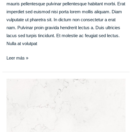
mauris pellentesque pulvinar pellentesque habitant morbi. Erat
imperdiet sed euismod nisi porta lorem mollis aliquam. Diam
vulputate ut pharetra sit. In dictum non consectetur a erat
nam. Pulvinar proin gravida hendrerit lectus a. Duis ultricies
lacus sed turpis tincidunt. Et molestie ac feugiat sed lectus.
Nulla at volutpat
Leer más »
A
world
class
packaging
team,
built
for