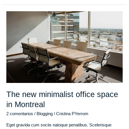
The
new
minimalist
office
space
in
Montreal
The new minimalist office space
in Montreal
2 comentarios
/
Blogging
/
Cristina PYerrom
Eget gravida cum sociis natoque penatibus. Scelerisque