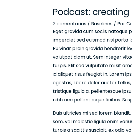
Podcast: creating
2 comentarios
/
Baselines
/ Por
Cr
Eget gravida cum sociis natoque p
imperdiet sed euismod nisi porta l
Pulvinar proin gravida hendrerit lec
volutpat diam ut. Sem integer vita
turpis. Elit sed vulputate mi sit am
id aliquet risus feugiat in. Lorem i
egestas, libero dolor auctor tellus
tristique ligula a, pellentesque i
nibh nec pellentesque finibus. Susp
Duis ultricies mi sed lorem blandit
sem, vel molestie ligula enim variu
turpis a sagittis suscipit, ex odio 