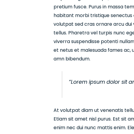
pretium fusce. Purus in massa temp
habitant morbi tristique senectus e
volutpat sed cras ornare arcu dui 
tellus. Pharetra vel turpis nunc e
viverra suspendisse potenti nullam
et netus et malesuada fames ac, ur
amn bibendum.
“Lorem ipsum dolor sit a
At volutpat diam ut venenatis tell
Etiam sit amet nisl purus. Est sit 
enim nec dui nunc mattis enim. E