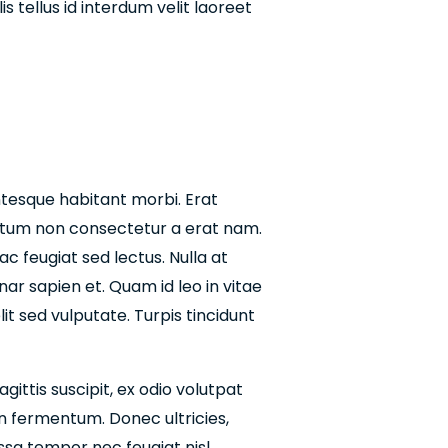
s tellus id interdum velit laoreet
ntesque habitant morbi. Erat
dictum non consectetur a erat nam.
 ac feugiat sed lectus. Nulla at
ar sapien et. Quam id leo in vitae
lit sed vulputate. Turpis tincidunt
gittis suscipit, ex odio volutpat
en fermentum. Donec ultricies,
massa tempor nec feugiat nisl