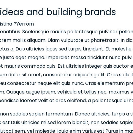
 ideas and building brands
istina PYerrom
enatibus. Scelerisque mauris pellentesque pulvinar pelle
orem mollis aliquam. Diam vulputate ut pharetra sit. In 
tus a. Duis ultricies lacus sed turpis tincidunt. Et molestie
e justo eget magna. Imperdiet massa tincidunt nunc pulvin
et mauris commodo quis. Est ultricies integer quis auctor e
psum dolor sit amet, consectetur adipiscing elit. Cras solli
, eu consectetur neque elit quis nunc. Cras elementum pret
psum. Quisque augue ipsum, vehicula et tellus nec, maximu
endisse laoreet velit at eros eleifend, a pellentesque urna 
, non sodales sapien fermentum. Donec ultricies, turpis a sa
s est.Duis ultricies mi sed lorem blandit, non sodales sapi
volutpat sem, vel molestie ligula enim varius est.Purus in 