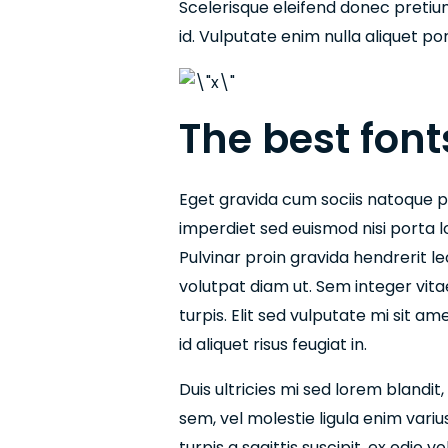
Scelerisque eleifend donec pretium 
id. Vulputate enim nulla aliquet po
The best fon
Eget gravida cum sociis natoque p
imperdiet sed euismod nisi porta l
Pulvinar proin gravida hendrerit lec
volutpat diam ut. Sem integer vita
turpis. Elit sed vulputate mi sit am
id aliquet risus feugiat in.
Duis ultricies mi sed lorem blandit
sem, vel molestie ligula enim variu
turpis a sagittis suscipit, ex odio 