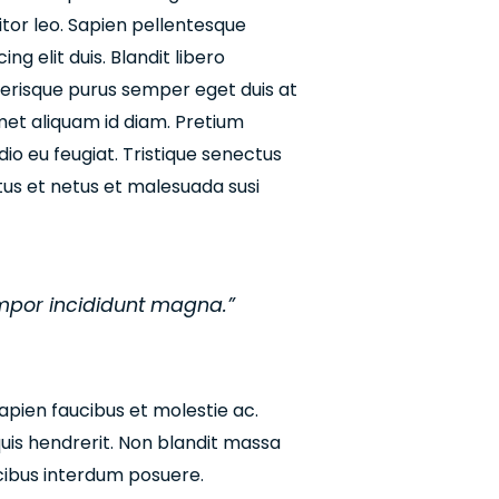
itor leo. Sapien pellentesque
g elit duis. Blandit libero
elerisque purus semper eget duis at
amet aliquam id diam. Pretium
io eu feugiat. Tristique senectus
tus et netus et malesuada susi
empor incididunt magna.”
Sapien faucibus et molestie ac.
quis hendrerit. Non blandit massa
cibus interdum posuere.