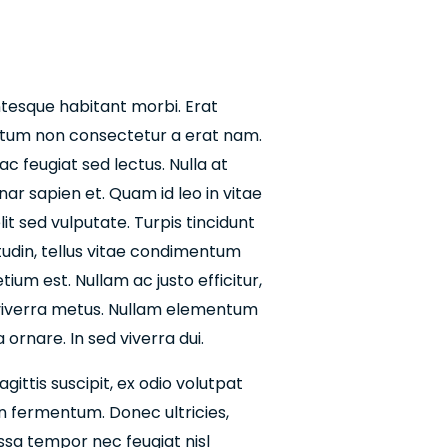
ntesque habitant morbi. Erat
dictum non consectetur a erat nam.
 ac feugiat sed lectus. Nulla at
ar sapien et. Quam id leo in vitae
lit sed vulputate. Turpis tincidunt
citudin, tellus vitae condimentum
ium est. Nullam ac justo efficitur,
s viverra metus. Nullam elementum
ornare. In sed viverra dui.
gittis suscipit, ex odio volutpat
en fermentum. Donec ultricies,
massa tempor nec feugiat nisl