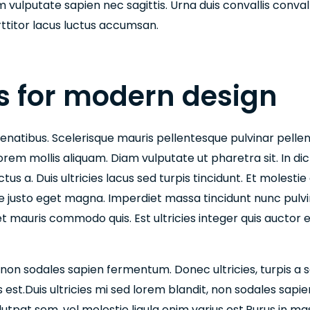
vulputate sapien nec sagittis. Urna duis convallis convalli
rttitor lacus luctus accumsan.
ts for modern design
enatibus. Scelerisque mauris pellentesque pulvinar pelle
orem mollis aliquam. Diam vulputate ut pharetra sit. In 
tus a. Duis ultricies lacus sed turpis tincidunt. Et molestie
e justo eget magna. Imperdiet massa tincidunt nunc pulvin
et mauris commodo quis. Est ultricies integer quis auctor e
, non sodales sapien fermentum. Donec ultricies, turpis a sa
s est.Duis ultricies mi sed lorem blandit, non sodales sapi
volutpat sem, vel molestie ligula enim varius est.Purus in 