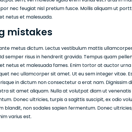
or nec feugiat nisl pretium fusce. Mollis aliquam ut portt
 et netus et malesuada.
ng mistakes
in ante metus dictum. Lectus vestibulum mattis ullamcorper v
Id semper risus in hendrerit gravida. Tempus quam pell
 et netus et malesuada fames. Enim tortor at auctor urna
quet nec ullamcorper sit amet. Ut eu sem integer vitae. Es
lerisque in dictum non consectetur a erat nam. Dignissim d
ra sit amet aliquam. Nulla at volutpat diam ut venenatis te
um. Donec ultricies, turpis a sagittis suscipit, ex odio vol
em blandit, non sodales sapien fermentum. Donec ultricies, t
nim varius est.