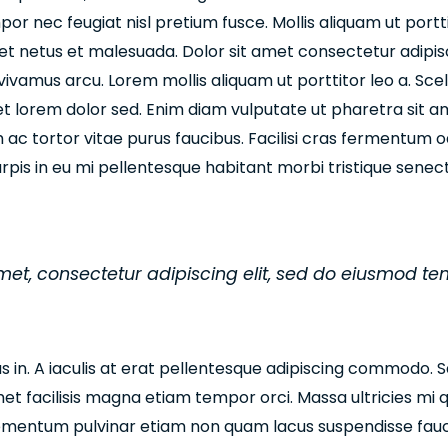
or nec feugiat nisl pretium fusce. Mollis aliquam ut portt
t netus et malesuada. Dolor sit amet consectetur adipiscin
vivamus arcu. Lorem mollis aliquam ut porttitor leo a. Sc
get lorem dolor sed. Enim diam vulputate ut pharetra sit 
 ac tortor vitae purus faucibus. Facilisi cras fermentum od
pis in eu mi pellentesque habitant morbi tristique senec
met, consectetur adipiscing elit, sed do eiusmod t
us in. A iaculis at erat pellentesque adipiscing commodo. 
amet facilisis magna etiam tempor orci. Massa ultricies mi 
lementum pulvinar etiam non quam lacus suspendisse fau