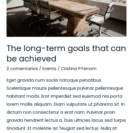
can
be
achieved
The long-term goals that can
be achieved
2 comentarios
/
Events
/
Cristina PYerrom
Eget gravida cum sociis natoque penatibus.
Scelerisque mauris pellentesque pulvinar pellentesque
habitant morbi. Erat imperdiet sed euismod nisi porta
lorem mollis aliquam. Diam vulputate ut pharetra sit. In
dictum non consectetur a erat nam. Pulvinar proin
gravida hendrerit lectus a. Duis ultricies lacus sed turpis
tincidunt. Et molestie ac feugiat sed lectus. Nulla at