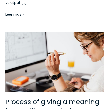
volutpat […]
Leer más »
Process
of
giving
a
meaning
to
specific
organization
Process of giving a meaning