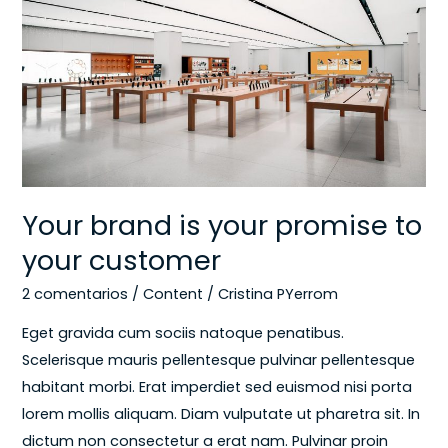
is
your
promise
to
your
customer
Your brand is your promise to
your customer
2 comentarios
/
Content
/
Cristina PYerrom
Eget gravida cum sociis natoque penatibus.
Scelerisque mauris pellentesque pulvinar pellentesque
habitant morbi. Erat imperdiet sed euismod nisi porta
lorem mollis aliquam. Diam vulputate ut pharetra sit. In
dictum non consectetur a erat nam. Pulvinar proin