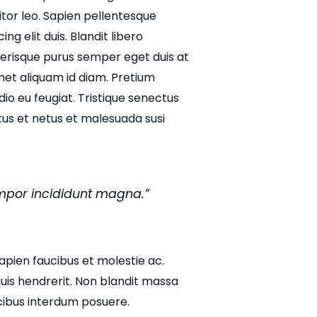
itor leo. Sapien pellentesque
g elit duis. Blandit libero
elerisque purus semper eget duis at
amet aliquam id diam. Pretium
io eu feugiat. Tristique senectus
tus et netus et malesuada susi
empor incididunt magna.”
Sapien faucibus et molestie ac.
quis hendrerit. Non blandit massa
cibus interdum posuere.