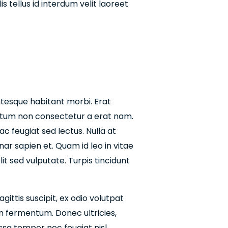
s tellus id interdum velit laoreet
ntesque habitant morbi. Erat
dictum non consectetur a erat nam.
 ac feugiat sed lectus. Nulla at
ar sapien et. Quam id leo in vitae
lit sed vulputate. Turpis tincidunt
gittis suscipit, ex odio volutpat
en fermentum. Donec ultricies,
massa tempor nec feugiat nisl