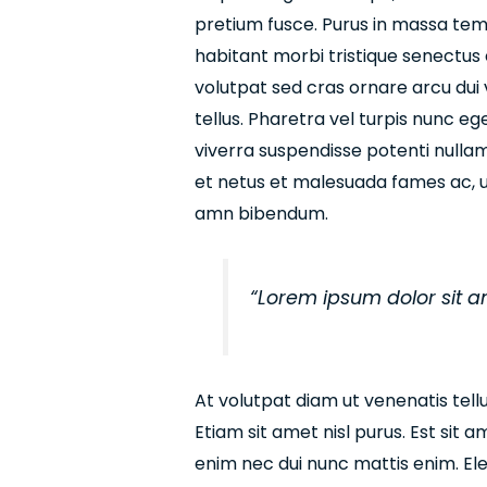
pretium fusce. Purus in massa temp
habitant morbi tristique senectus e
volutpat sed cras ornare arcu dui 
tellus. Pharetra vel turpis nunc e
viverra suspendisse potenti nullam
et netus et malesuada fames ac, ur
amn bibendum.
“Lorem ipsum dolor sit a
At volutpat diam ut venenatis tell
Etiam sit amet nisl purus. Est sit 
enim nec dui nunc mattis enim. E