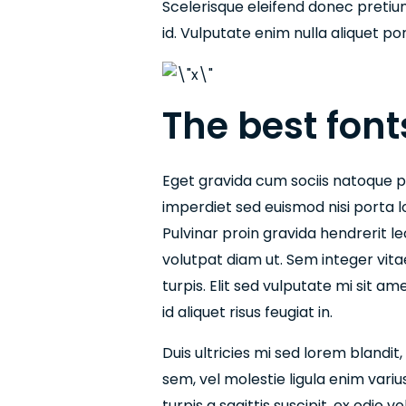
Scelerisque eleifend donec pretium 
id. Vulputate enim nulla aliquet po
The best fon
Eget gravida cum sociis natoque p
imperdiet sed euismod nisi porta l
Pulvinar proin gravida hendrerit lec
volutpat diam ut. Sem integer vita
turpis. Elit sed vulputate mi sit am
id aliquet risus feugiat in.
Duis ultricies mi sed lorem blandit
sem, vel molestie ligula enim variu
turpis a sagittis suscipit, ex odio 