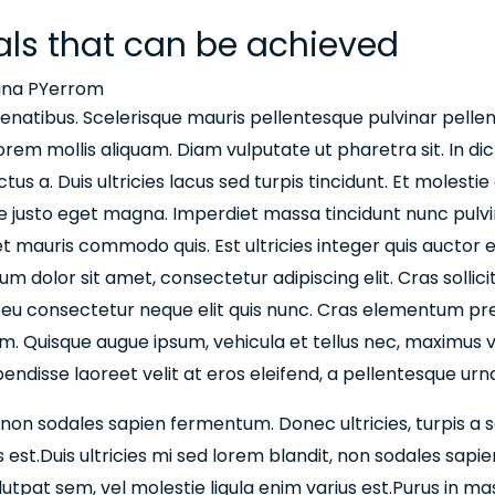
ls that can be achieved
tina PYerrom
enatibus. Scelerisque mauris pellentesque pulvinar pelle
orem mollis aliquam. Diam vulputate ut pharetra sit. In 
tus a. Duis ultricies lacus sed turpis tincidunt. Et molestie
e justo eget magna. Imperdiet massa tincidunt nunc pulvin
et mauris commodo quis. Est ultricies integer quis auctor e
psum dolor sit amet, consectetur adipiscing elit. Cras solli
, eu consectetur neque elit quis nunc. Cras elementum pret
psum. Quisque augue ipsum, vehicula et tellus nec, maximu
endisse laoreet velit at eros eleifend, a pellentesque urna 
, non sodales sapien fermentum. Donec ultricies, turpis a sa
s est.Duis ultricies mi sed lorem blandit, non sodales sapi
volutpat sem, vel molestie ligula enim varius est.Purus in 