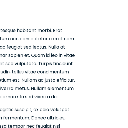
ntesque habitant morbi. Erat
dictum non consectetur a erat nam.
 ac feugiat sed lectus. Nulla at
ar sapien et. Quam id leo in vitae
lit sed vulputate. Turpis tincidunt
citudin, tellus vitae condimentum
ium est. Nullam ac justo efficitur,
s viverra metus. Nullam elementum
ornare. In sed viverra dui.
gittis suscipit, ex odio volutpat
en fermentum. Donec ultricies,
massa tempor nec feugiat nisl