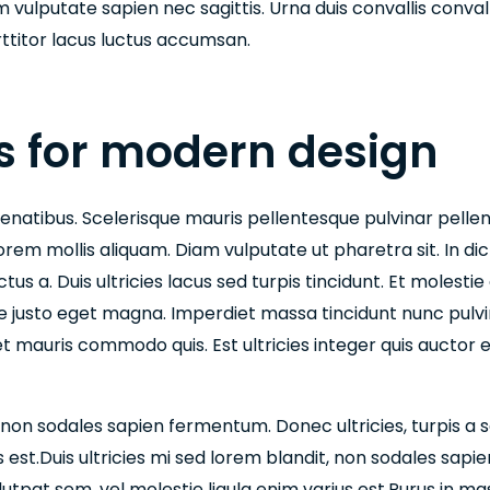
vulputate sapien nec sagittis. Urna duis convallis convalli
rttitor lacus luctus accumsan.
ts for modern design
enatibus. Scelerisque mauris pellentesque pulvinar pelle
orem mollis aliquam. Diam vulputate ut pharetra sit. In 
tus a. Duis ultricies lacus sed turpis tincidunt. Et molestie
e justo eget magna. Imperdiet massa tincidunt nunc pulvin
et mauris commodo quis. Est ultricies integer quis auctor e
, non sodales sapien fermentum. Donec ultricies, turpis a sa
s est.Duis ultricies mi sed lorem blandit, non sodales sapi
volutpat sem, vel molestie ligula enim varius est.Purus in 