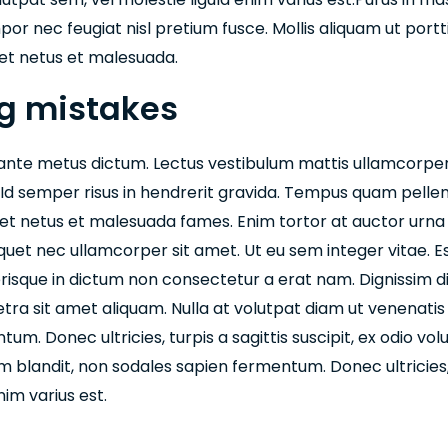
or nec feugiat nisl pretium fusce. Mollis aliquam ut portt
 et netus et malesuada.
ng mistakes
in ante metus dictum. Lectus vestibulum mattis ullamcorper v
Id semper risus in hendrerit gravida. Tempus quam pell
 et netus et malesuada fames. Enim tortor at auctor urna
quet nec ullamcorper sit amet. Ut eu sem integer vitae. Es
lerisque in dictum non consectetur a erat nam. Dignissim d
ra sit amet aliquam. Nulla at volutpat diam ut venenatis te
um. Donec ultricies, turpis a sagittis suscipit, ex odio vol
em blandit, non sodales sapien fermentum. Donec ultricies, t
nim varius est.