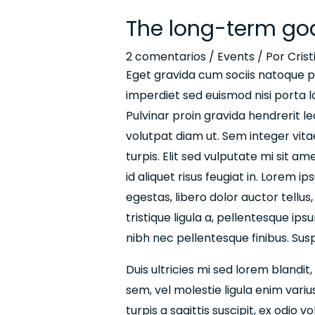
The long-term goa
2 comentarios
/
Events
/ Por
Cris
Eget gravida cum sociis natoque p
imperdiet sed euismod nisi porta l
Pulvinar proin gravida hendrerit lec
volutpat diam ut. Sem integer vita
turpis. Elit sed vulputate mi sit am
id aliquet risus feugiat in. Lorem i
egestas, libero dolor auctor tellus
tristique ligula a, pellentesque i
nibh nec pellentesque finibus. Susp
Duis ultricies mi sed lorem blandit
sem, vel molestie ligula enim variu
turpis a sagittis suscipit, ex odio 