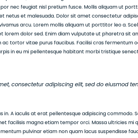
or nec feugiat nisl pretium fusce. Mollis aliquam ut portt
t netus et malesuada. Dolor sit amet consectetur adipiscin
vivamus arcu. Lorem mollis aliquam ut porttitor leo a. Sc
get lorem dolor sed. Enim diam vulputate ut pharetra sit 
 ac tortor vitae purus faucibus. Facilisi cras fermentum od
pis in eu mi pellentesque habitant morbi tristique senec
met, consectetur adipiscing elit, sed do eiusmod t
us in. A iaculis at erat pellentesque adipiscing commodo. 
amet facilisis magna etiam tempor orci. Massa ultricies mi 
lementum pulvinar etiam non quam lacus suspendisse fau